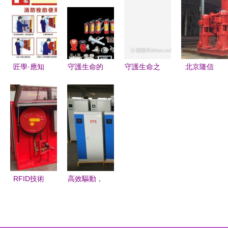
產業的發展
指南，兼論
光學器材冷
系統與光學
與創新
光學器材在
卻系統中的
器材的協同
消防領域的
關鍵角色
降塵實踐
應用
匠學·應知
守護生命的
守護生命之
北京隆信
應會安全生
防線 消防
光 聚焦滅
專業增壓穩
產知識點丨
器材與設備
火器側面靜
壓消防設備
施工現場消
圖文詳解
物攝影中的
與供水裝置
防安全管理
消防器材之
的生產批發
控制要點與
美
廠家
消防設備配
置
RFID技術
高效驅動，
在智能管理
守護安全
領域的綜合
EPS變頻動
應用方案
力與光學器