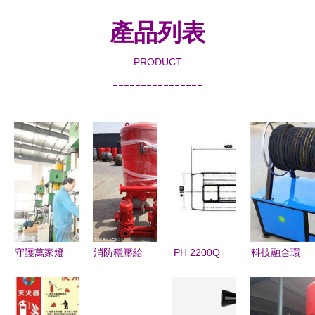
產品列表
PRODUCT
----------------
守護萬家燈
消防穩壓給
PH 2200Q
科技融合環
火 中國建
水設備報價
三相進口熱
保 太原工
湖消防設備
與廠家選擇
水循環泵
地塔吊噴淋