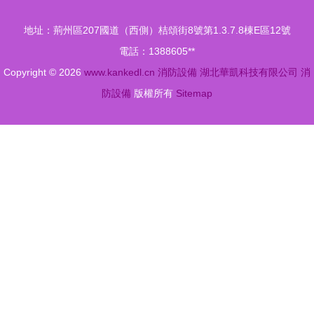
材在消防設
地址：荊州區207國道（西側）桔頌街8號第1.3.7.8棟E區12號
備中的關鍵
電話：1388605**
應用
Copyright © 2026
www.kankedl.cn
消防設備
湖北華凱科技有限公司
消
防設備
版權所有
Sitemap