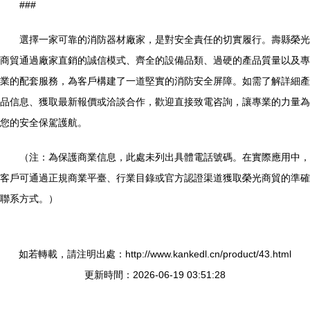
###
選擇一家可靠的消防器材廠家，是對安全責任的切實履行。壽縣榮光
商貿通過廠家直銷的誠信模式、齊全的設備品類、過硬的產品質量以及專
業的配套服務，為客戶構建了一道堅實的消防安全屏障。如需了解詳細產
品信息、獲取最新報價或洽談合作，歡迎直接致電咨詢，讓專業的力量為
您的安全保駕護航。
（注：為保護商業信息，此處未列出具體電話號碼。在實際應用中，
客戶可通過正規商業平臺、行業目錄或官方認證渠道獲取榮光商貿的準確
聯系方式。）
如若轉載，請注明出處：http://www.kankedl.cn/product/43.html
更新時間：2026-06-19 03:51:28